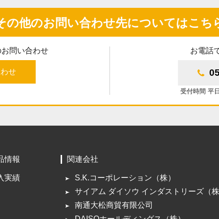
その他のお問い合わせ先についてはこち
のお問い合わせ
お電話
合わせ
0
受付時間 平日9
品情報
関連会社
入実績
S.K.コーポレーション（株）
サイアム ダイソウ インダストリーズ（
南通大松商貿有限公司
DAISOホールディングス（株）